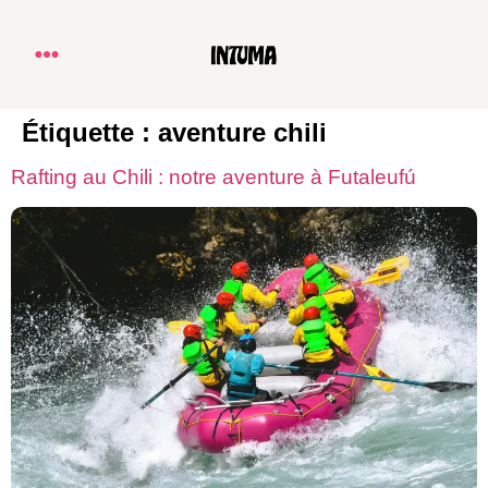
Étiquette :
aventure chili
Rafting au Chili : notre aventure à Futaleufú