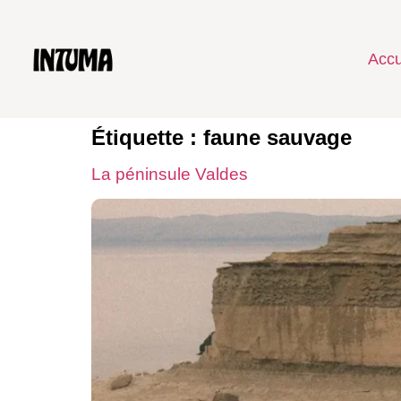
Accu
Étiquette :
faune sauvage
La péninsule Valdes