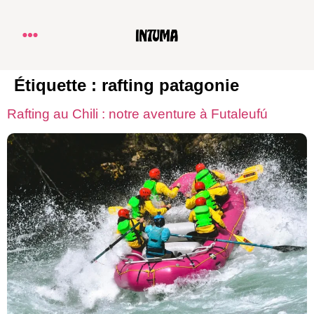
Étiquette :
rafting patagonie
Rafting au Chili : notre aventure à Futaleufú