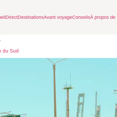
eil
Direct
Destinations
Avant voyage
Conseils
À propos de
o
ue du Sud